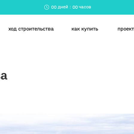
дней
:
часов
00
00
ход строительства
как купить
проек
ва